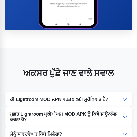
ਅਕਸਰ ਪੁੱਛੇ ਜਾਣ ਵਾਲੇ ਸਵਾਲ
ਕੀ Lightroom MOD APK ਵਰਤਣ ਲਈ ਸੁਰੱਖਿਅਤ ਹੈ?
ਹਾਂ, ਇਹ ਸੁਰੱਖਿਅਤ ਹੈ ਜੇਕਰ ਤੁਸੀਂ ਇਸਨੂੰ ਕਿਸੇ ਭਰੋਸੇਯੋਗ ਸਰੋਤ ਤੋਂ ਡਾਊਨਲੋਡ
ਮੁਫ਼ਤ Lightroom ਪ੍ਰੀਮੀਅਮ MOD APK ਨੂੰ ਕਿਵੇਂ ਡਾਊਨਲੋਡ
ਕਰਦੇ ਹੋ।
ਕਰਨਾ ਹੈ?
ਮੁਫ਼ਤ ਲਾਈਟਰੂਮ 7 ਦਿਨਾਂ ਦੀ ਮੁਫ਼ਤ ਅਜ਼ਮਾਇਸ਼ ਲਈ ਉਪਲਬਧ ਹੈ।
ਮੈਨੂੰ ਸਾਫਟਵੇਅਰ ਕਿੱਥੋਂ ਮਿਲੇਗਾ?