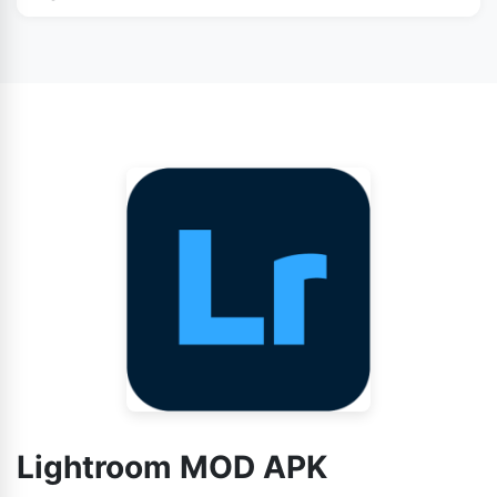
ਸਾਡੇ ਮੁੱਖ ਪੰਨੇ lightroomapk.pk ਤੋਂ ਡਾਊਨਲੋਡ ਕਰੋ।
Lightroom MOD APK