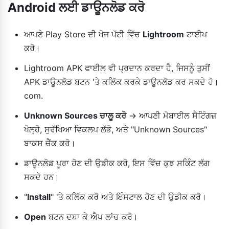
Android ਲਈ ਡਾਊਨਲੋਡ ਕਰੋ
ਆਪਣੇ Play Store ਦੀ ਖੋਜ ਪੱਟੀ ਵਿੱਚ
Lightroom
ਟਾਈਪ
ਕਰੋ।
Lightroom APK ਫਾਈਲ ਵੀ ਪ੍ਰਦਾਨ ਕਰਦਾ ਹੈ, ਜਿਸਨੂੰ ਤੁਸੀਂ
APK ਡਾਊਨਲੋਡ ਬਟਨ 'ਤੇ ਕਲਿੱਕ ਕਰਕੇ ਡਾਊਨਲੋਡ ਕਰ ਸਕਦੇ ਹੋ।
com.
Unknown Sources ਚਾਲੂ ਕਰੋ
→ ਆਪਣੀ ਮੋਬਾਈਲ ਸੈਟਿੰਗਜ਼
ਖੋਲ੍ਹੋ, ਸੁਰੱਖਿਆ ਵਿਕਲਪ ਲੱਭੋ, ਅਤੇ "Unknown Sources"
ਬਾਕਸ ਚੈੱਕ ਕਰੋ।
ਡਾਊਨਲੋਡ ਪੂਰਾ ਹੋਣ ਦੀ ਉਡੀਕ ਕਰੋ, ਇਸ ਵਿੱਚ ਕੁਝ ਸਕਿੰਟ ਲੱਗ
ਸਕਦੇ ਹਨ।
"
Install
" 'ਤੇ ਕਲਿੱਕ ਕਰੋ ਅਤੇ ਇੰਸਟਾਲ ਹੋਣ ਦੀ ਉਡੀਕ ਕਰੋ।
Open
ਬਟਨ ਦਬਾ ਕੇ ਐਪ ਲਾਂਚ ਕਰੋ।