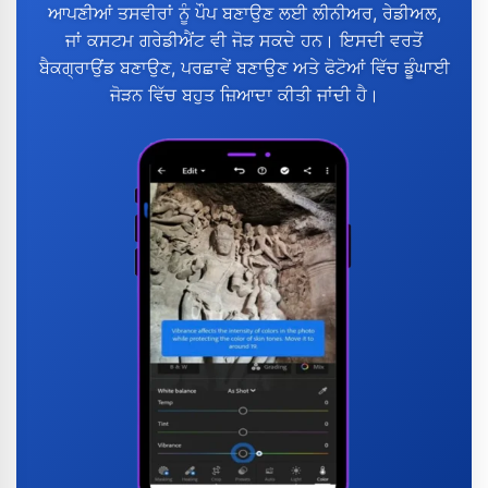
ਆਪਣੀਆਂ ਤਸਵੀਰਾਂ ਨੂੰ ਪੌਪ ਬਣਾਉਣ ਲਈ ਲੀਨੀਅਰ, ਰੇਡੀਅਲ,
ਜਾਂ ਕਸਟਮ ਗਰੇਡੀਐਂਟ ਵੀ ਜੋੜ ਸਕਦੇ ਹਨ। ਇਸਦੀ ਵਰਤੋਂ
ਬੈਕਗ੍ਰਾਉਂਡ ਬਣਾਉਣ, ਪਰਛਾਵੇਂ ਬਣਾਉਣ ਅਤੇ ਫੋਟੋਆਂ ਵਿੱਚ ਡੂੰਘਾਈ
ਜੋੜਨ ਵਿੱਚ ਬਹੁਤ ਜ਼ਿਆਦਾ ਕੀਤੀ ਜਾਂਦੀ ਹੈ।