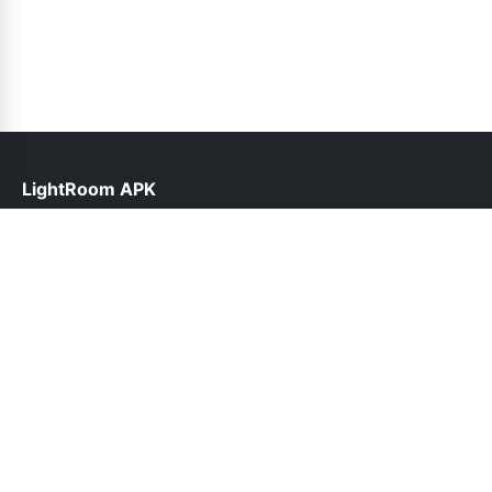
LightRoom APK
help@lightroomapk.pk
Follow Us
© 2026 LightRoom APK. All rights reserved.