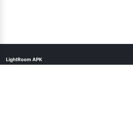
LightRoom APK
help@lightroomapk.pk
Follow Us