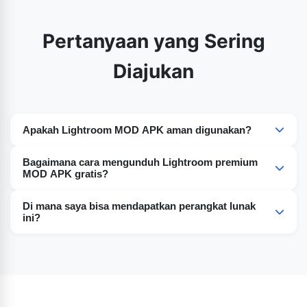
Pertanyaan yang Sering
Diajukan
Apakah Lightroom MOD APK aman digunakan?
Ya, aman jika Anda mengunduhnya dari sumber
Bagaimana cara mengunduh Lightroom premium
tepercaya.
MOD APK gratis?
Lightroom versi gratis tersedia untuk uji coba gratis
Di mana saya bisa mendapatkan perangkat lunak
selama 7 hari.
ini?
Unduh dari halaman utama kami lightroomapk.pk.