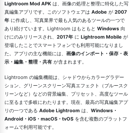
Lightroom Mod APK
は、画像の処理と整理に特化した写
真編集アプリです。このソフトウェアは
Adobe
が
2007
年
に作成し、写真業界で最も人気のあるツールの一つで
あり続けています。Lightroom はもともと
Windows
向
けにのみリリースされ、
2017年
に
Lightroom Mobile
が
登場したことでスマートフォンでも利用可能になりまし
た。アプリの主な機能には、
画像のインポート・保存・表
示・編集・整理・共有
が含まれます。
Lightroom の編集機能は、シャドウからカラーグラデー
ション、グリーンスクリーン写真エフェクト（ブルースク
リーンなど）などの背景編集、プリセット、高度なツール
に至るまで多岐にわたります。現在、最高の写真編集アプ
リの一つである
Adobe Lightroom
は、
Windows・
Android・iOS・macOS・tvOS
を含む複数のプラットフ
ォームで利用可能です。