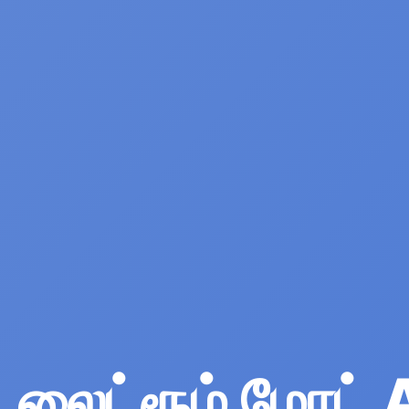
லைட்ரூம் மோட்